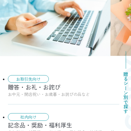
CAT
贈るシーン別で探す
お取引先向け
贈答・お礼・お詫び
お中元・開店祝い・お歳暮・お詫びの品など
社内向け
記念品・奨励・福利厚生